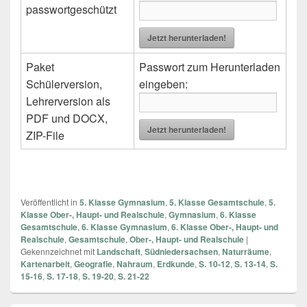
passwortgeschützt
Jetzt herunterladen!
Paket
Passwort zum Herunterladen
Schülerversion,
eingeben:
Lehrerversion als
PDF und DOCX,
Jetzt herunterladen!
ZIP-File
Veröffentlicht in
5. Klasse Gymnasium
,
5. Klasse Gesamtschule
,
5.
Klasse Ober-, Haupt- und Realschule
,
Gymnasium
,
6. Klasse
Gesamtschule
,
6. Klasse Gymnasium
,
6. Klasse Ober-, Haupt- und
Realschule
,
Gesamtschule
,
Ober-, Haupt- und Realschule
|
Gekennzeichnet mit
Landschaft
,
Südniedersachsen
,
Naturräume
,
Kartenarbeit
,
Geografie
,
Nahraum
,
Erdkunde
,
S. 10-12
,
S. 13-14
,
S.
15-16
,
S. 17-18
,
S. 19-20
,
S. 21-22