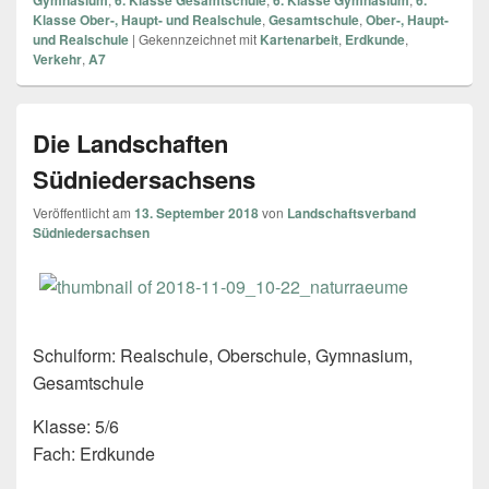
Gymnasium
6. Klasse Gesamtschule
6. Klasse Gymnasium
6.
Klasse Ober-, Haupt- und Realschule
,
Gesamtschule
,
Ober-, Haupt-
und Realschule
|
Gekennzeichnet mit
Kartenarbeit
,
Erdkunde
,
Verkehr
,
A7
Die Landschaften
Südniedersachsens
Veröffentlicht am
13. September 2018
von
Landschaftsverband
Südniedersachsen
Schulform: Realschule, Oberschule, Gymnasium,
Gesamtschule
Klasse: 5/6
Fach: Erdkunde