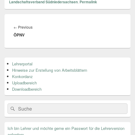
Landschaftsverband Südniedersachsen
.
Permalink
Beitragsnavigation
←
Previous
Previous
ÖPNV
post:
Primärer
Lehrerportal
Seitenleisten
Hinweise zur Erstellung von Arbeitsblättern
Widget-
Bereich
Konkordanz
Uploadbereich
Downloadbereich
Search
Suche
for:
Ich bin Lehrer und möchte gerne ein Passwort für die Lehrerversion
anfordern