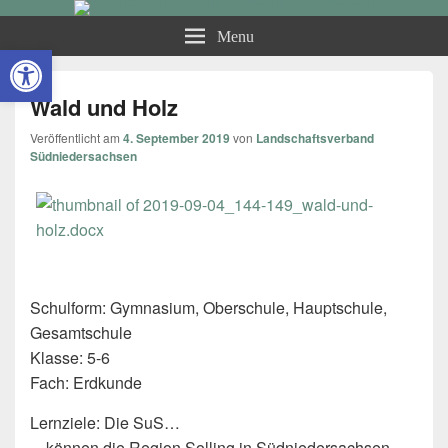
Kleine Landeskunde
Menu
Open toolbar
Südniedersachsen
Wald und Holz
Veröffentlicht am
4. September 2019
von
Landschaftsverband
Südniedersachsen
Schulform: Gymnasium, Oberschule, Hauptschule,
Gesamtschule
Klasse: 5-6
Fach: Erdkunde
Lernziele: Die SuS…
…können die Region Solling in Südniedersachsen