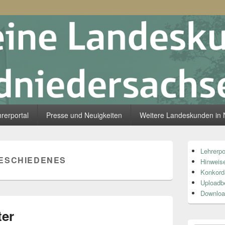
skunde Südniedersachsen
rerportal
Presse und Neuigkeiten
Weitere Landeskunden in 
Primärer
Lehrerpo
Seitenleiste
ESCHIEDENES
Hinweise
Widget-
Bereich
Konkord
Uploadb
Downloa
ter