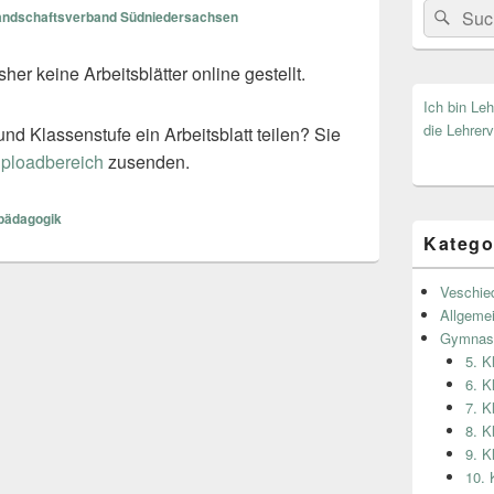
Search
Suc
andschaftsverband Südniedersachsen
for:
er keine Arbeitsblätter online gestellt.
Ich bin Le
die Lehrerv
nd Klassenstufe ein Arbeitsblatt teilen? Sie
ploadbereich
zusenden.
pädagogik
Katego
Veschie
Allgeme
Gymnas
5. 
6. 
7. 
8. 
9. 
10.