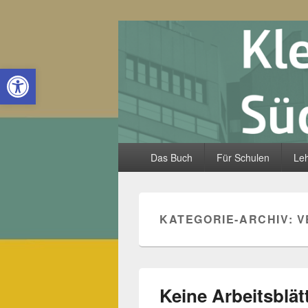
Kleine Lande
Open toolbar
Hauptmenü
Das Buch
Für Schulen
Leh
KATEGORIE-ARCHIV:
V
Keine Arbeitsblät