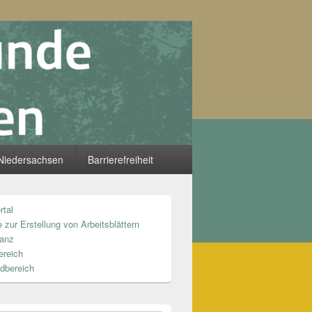
Niedersachsen
Barrierefreiheit
rtal
n
 zur Erstellung von Arbeitsblättern
anz
ereich
dbereich