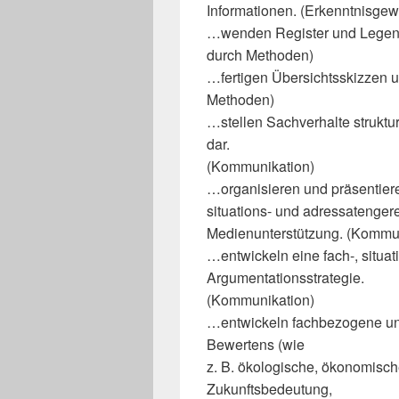
Informationen. (Erkenntnisge
…wenden Register und Legend
durch Methoden)
…fertigen Übersichtsskizzen 
Methoden)
…stellen Sachverhalte strukt
dar.
(Kommunikation)
…organisieren und präsentiere
situations- und adressatenge
Medienunterstützung. (Kommu
…entwickeln eine fach-, situa
Argumentationsstrategie.
(Kommunikation)
…entwickeln fachbezogene und
Bewertens (wie
z. B. ökologische, ökonomisc
Zukunftsbedeutung,