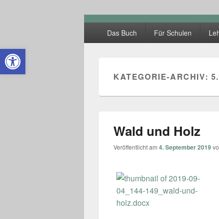
Kleine Lande
Hauptmenü
Das Buch
Für Schulen
Leh
Open toolbar
KATEGORIE-ARCHIV:
5
Wald und Holz
Veröffentlicht am
4. September 2019
v