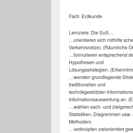
Fach: Erdkunde
Lernziele: Die SuS…
…orientieren sich mithilfe sch
Verkehrsnetze). (Räumliche Or
…formulieren entsprechend de
Hypothesen und
Lösungsstrategien. (Erkenntn
…wenden grundlegende Strate
traditionellen und
technikgestützten Information
Informationsauswertung an. (
…wählen sach- und zielgerecht
Statistiken, Diagrammen usw.
Methoden)
…verknüpfen zielorientiert g