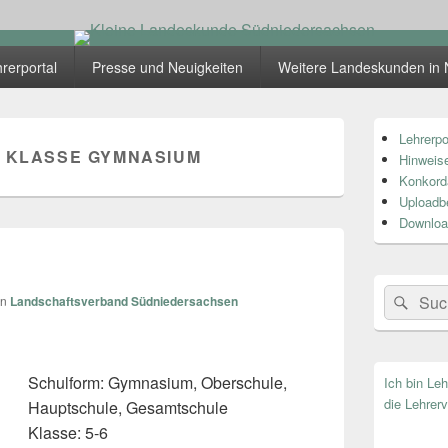
skunde Südniedersachsen
rerportal
Presse und Neuigkeiten
Weitere Landeskunden in 
Primärer
Lehrerpo
Seitenleiste
. KLASSE GYMNASIUM
Hinweise
Widget-
Bereich
Konkord
Uploadb
Downloa
Search
Suc
on
Landschaftsverband Südniedersachsen
for:
Schulform: Gymnasium, Oberschule,
Ich bin Le
die Lehrerv
Hauptschule, Gesamtschule
Klasse: 5-6