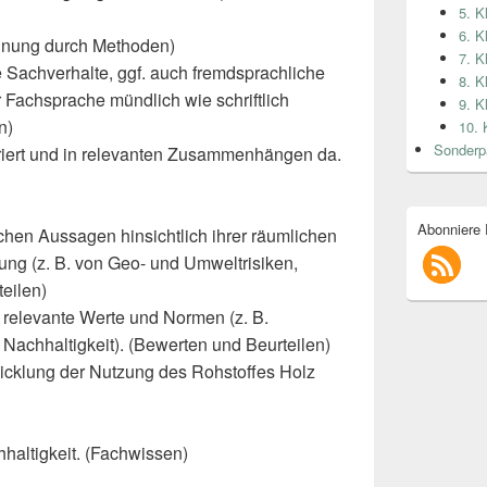
5. K
6. K
innung durch Methoden)
7. K
 Sachverhalte, ggf. auch fremdsprachliche
8. K
Fachsprache mündlich wie schriftlich
9. K
n)
10. 
Sonderp
uriert und in relevanten Zusammenhängen da.
Abonniere
hen Aussagen hinsichtlich ihrer räumlichen
ung (z. B. von Geo- und Umweltrisiken,
teilen)
 relevante Werte und Normen (z. B.
Nachhaltigkeit). (Bewerten und Beurteilen)
icklung der Nutzung des Rohstoffes Holz
haltigkeit. (Fachwissen)