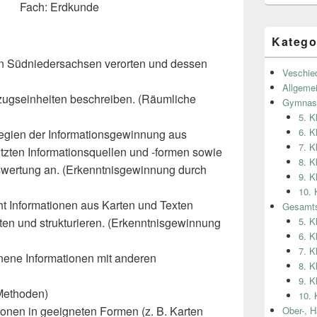
Fach: Erdkunde
Katego
n Südniedersachsen verorten und dessen
Veschie
Allgeme
zugseinheiten beschreiben. (Räumliche
Gymnas
5. 
6. 
gien der Informationsgewinnung aus
7. 
ützten Informationsquellen und -formen sowie
8. 
uswertung an. (Erkenntnisgewinnung durch
9. 
10.
t Informationen aus Karten und Texten
Gesamts
en und strukturieren. (Erkenntnisgewinnung
5. K
6. K
7. K
nene Informationen mit anderen
8. K
9. K
Methoden)
10. 
onen in geeigneten Formen (z. B. Karten
Ober-, H