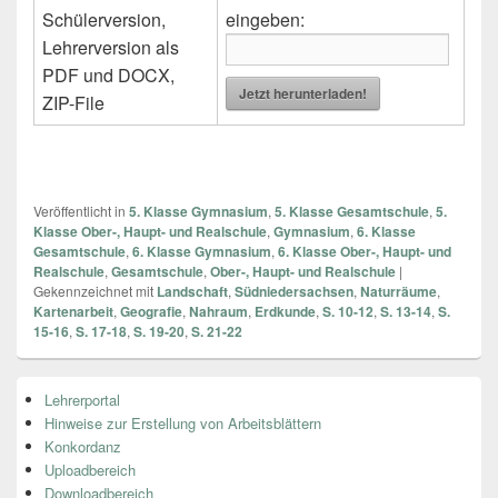
Schülerversion,
eingeben:
Lehrerversion als
PDF und DOCX,
Jetzt herunterladen!
ZIP-File
Veröffentlicht in
5. Klasse Gymnasium
,
5. Klasse Gesamtschule
,
5.
Klasse Ober-, Haupt- und Realschule
,
Gymnasium
,
6. Klasse
Gesamtschule
,
6. Klasse Gymnasium
,
6. Klasse Ober-, Haupt- und
Realschule
,
Gesamtschule
,
Ober-, Haupt- und Realschule
|
Gekennzeichnet mit
Landschaft
,
Südniedersachsen
,
Naturräume
,
Kartenarbeit
,
Geografie
,
Nahraum
,
Erdkunde
,
S. 10-12
,
S. 13-14
,
S.
15-16
,
S. 17-18
,
S. 19-20
,
S. 21-22
Primärer
Lehrerportal
Seitenleisten
Hinweise zur Erstellung von Arbeitsblättern
Widget-
Bereich
Konkordanz
Uploadbereich
Downloadbereich