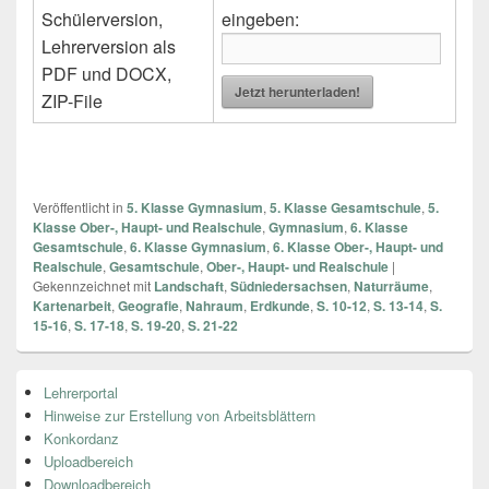
Schülerversion,
eingeben:
Lehrerversion als
PDF und DOCX,
Jetzt herunterladen!
ZIP-File
Veröffentlicht in
5. Klasse Gymnasium
,
5. Klasse Gesamtschule
,
5.
Klasse Ober-, Haupt- und Realschule
,
Gymnasium
,
6. Klasse
Gesamtschule
,
6. Klasse Gymnasium
,
6. Klasse Ober-, Haupt- und
Realschule
,
Gesamtschule
,
Ober-, Haupt- und Realschule
|
Gekennzeichnet mit
Landschaft
,
Südniedersachsen
,
Naturräume
,
Kartenarbeit
,
Geografie
,
Nahraum
,
Erdkunde
,
S. 10-12
,
S. 13-14
,
S.
15-16
,
S. 17-18
,
S. 19-20
,
S. 21-22
Primärer
Lehrerportal
Seitenleisten
Hinweise zur Erstellung von Arbeitsblättern
Widget-
Bereich
Konkordanz
Uploadbereich
Downloadbereich