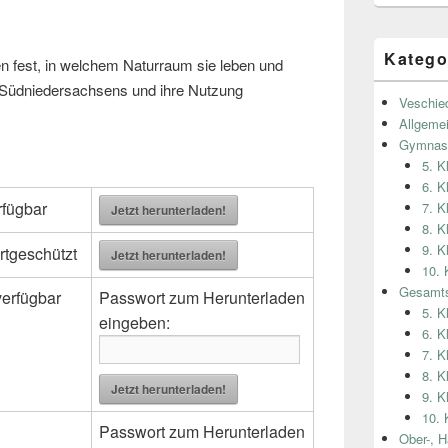
Katego
len fest, in welchem Naturraum sie leben und
Südniedersachsens und ihre Nutzung
Veschie
Allgeme
Gymnas
5. 
6. 
rfügbar
7. 
Jetzt herunterladen!
8. 
9. 
rtgeschützt
Jetzt herunterladen!
10.
Gesamts
verfügbar
Passwort zum Herunterladen
5. K
eingeben:
6. K
7. K
8. K
Jetzt herunterladen!
9. K
10. 
Passwort zum Herunterladen
Ober-, H