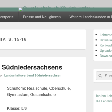
skunde Südniedersachsen
rerportal
Presse und Neuigkeiten
Weitere Landeskunden in 
Primärer
Lehrerpo
Seitenleiste
IV:
S. 15-16
Hinweise
Widget-
Bereich
Konkord
Uploadb
Downloa
n Südniedersachsens
Search
Suc
von
Landschaftsverband Südniedersachsen
for:
Schulform: Realschule, Oberschule,
Gymnasium, Gesamtschule
Ich bin Le
die Lehrerv
Klasse: 5/6