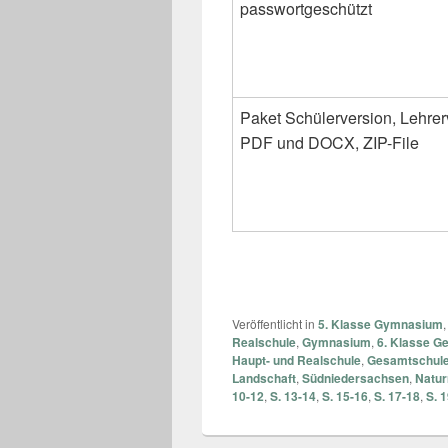
passwortgeschützt
Paket Schülerversion, Lehrer
PDF und DOCX, ZIP-File
Veröffentlicht in
5. Klasse Gymnasium
Realschule
,
Gymnasium
,
6. Klasse G
Haupt- und Realschule
,
Gesamtschul
Landschaft
,
Südniedersachsen
,
Natu
10-12
,
S. 13-14
,
S. 15-16
,
S. 17-18
,
S. 