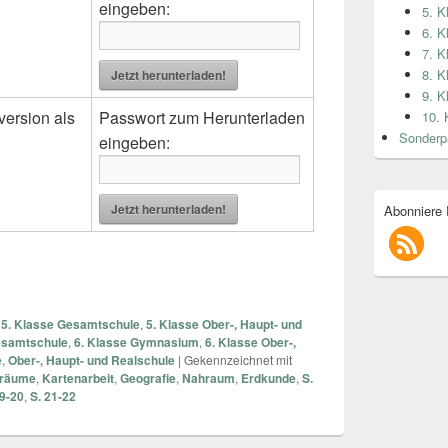
eingeben:
5. K
6. K
7. K
8. K
Jetzt herunterladen!
9. K
version als
Passwort zum Herunterladen
10. 
Sonderp
eingeben:
Jetzt herunterladen!
Abonniere
,
5. Klasse Gesamtschule
,
5. Klasse Ober-, Haupt- und
esamtschule
,
6. Klasse Gymnasium
,
6. Klasse Ober-,
e
,
Ober-, Haupt- und Realschule
|
Gekennzeichnet mit
rräume
,
Kartenarbeit
,
Geografie
,
Nahraum
,
Erdkunde
,
S.
19-20
,
S. 21-22