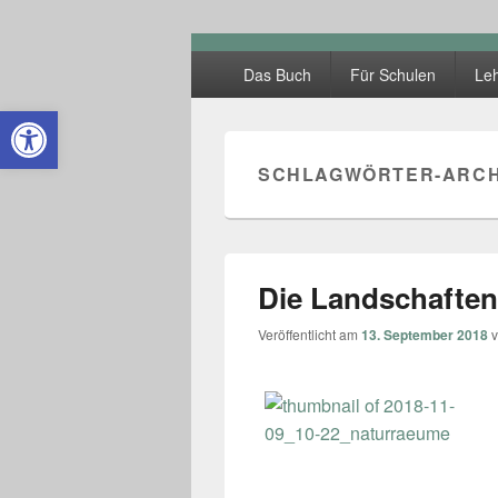
Kleine Lande
Hauptmenü
Das Buch
Für Schulen
Leh
Open toolbar
SCHLAGWÖRTER-ARCH
Die Landschafte
Veröffentlicht am
13. September 2018