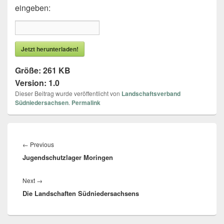
eingeben:
Jetzt herunterladen!
Größe:
261 KB
Version:
1.0
Dieser Beitrag wurde veröffentlicht von
Landschaftsverband
Südniedersachsen
.
Permalink
Beitragsnavigation
←
Previous
Previous
Jugendschutzlager Moringen
post:
Next
→
Next
Die Landschaften Südniedersachsens
post: