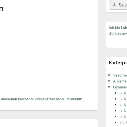
Search
Suc
n
for:
Ich bin Le
die Lehrerv
Katego
Veschie
Allgeme
Gymnas
5. 
6. 
Landschaftsverband Südniedersachsen
.
Permalink
7. 
8. 
9. 
10.