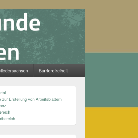
Niedersachsen
Barrierefreiheit
rtal
n
 zur Erstellung von Arbeitsblättern
anz
ereich
dbereich