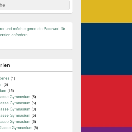
he
hrer und möchte gerne ein Passwort für
ersion anfordern
rien
denes
(1)
in
(5)
ium
(15)
Klasse Gymnasium
(5)
Klasse Gymnasium
(5)
Klasse Gymnasium
(3)
Klasse Gymnasium
(5)
Klasse Gymnasium
(6)
 Klasse Gymnasium
(8)