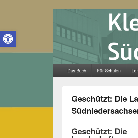
Kleine Lande
Open toolbar
Hauptmenü
Das Buch
Für Schulen
Leh
Geschützt: Die L
Südniedersachse
Geschützt: Die