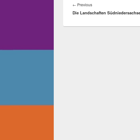
←
Previous
Previous
Die Landschaften Südniedersachs
post: