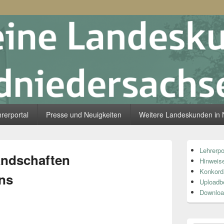
skunde Südniedersachsen
rerportal
Presse und Neuigkeiten
Weitere Landeskunden in 
Primärer
Lehrerpo
Seitenleiste
andschaften
Hinweise
Widget-
Bereich
Konkord
ns
Uploadb
Downloa