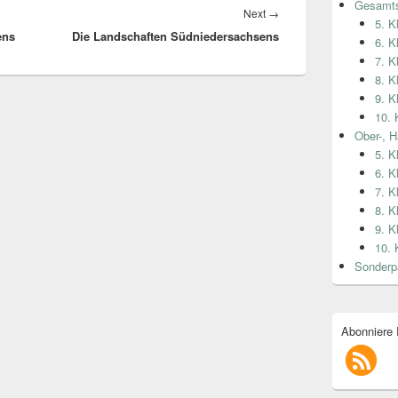
Gesamts
Next
→
Next
5. K
ens
Die Landschaften Südniedersachsens
post:
6. K
7. K
8. K
9. K
10. 
Ober-, H
5. K
6. K
7. K
8. K
9. K
10. 
Sonderp
Abonniere