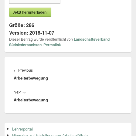
Jetzt herunterladen!
Größe:
286
Version:
2018-11-07
Dieser Beitrag wurde veröffentlicht von
Landschaftsverband
Südniedersachsen
.
Permalink
Beitragsnavigation
←
Previous
Previous
Arbeiterbewegung
post:
Next
→
Next
Arbeiterbewegung
post:
Primärer
Lehrerportal
Seitenleisten
Hinweise zur Erstellung von Arbeitsblättern