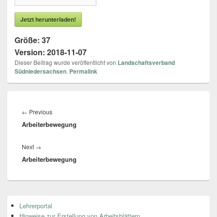
Jetzt herunterladen!
Größe:
37
Version:
2018-11-07
Dieser Beitrag wurde veröffentlicht von
Landschaftsverband
Südniedersachsen
.
Permalink
Beitragsnavigation
←
Previous
Previous
Arbeiterbewegung
post:
Next
→
Next
Arbeiterbewegung
post:
Primärer
Lehrerportal
Seitenleisten
Hinweise zur Erstellung von Arbeitsblättern