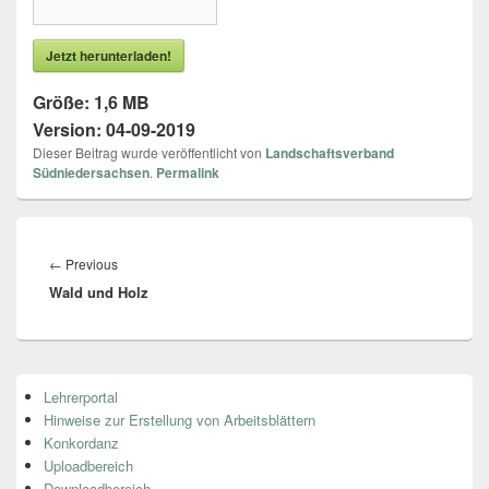
Jetzt herunterladen!
Größe:
1,6 MB
Version:
04-09-2019
Dieser Beitrag wurde veröffentlicht von
Landschaftsverband
Südniedersachsen
.
Permalink
Beitragsnavigation
←
Previous
Previous
Wald und Holz
post:
Primärer
Lehrerportal
Seitenleisten
Hinweise zur Erstellung von Arbeitsblättern
Widget-
Bereich
Konkordanz
Uploadbereich
Downloadbereich