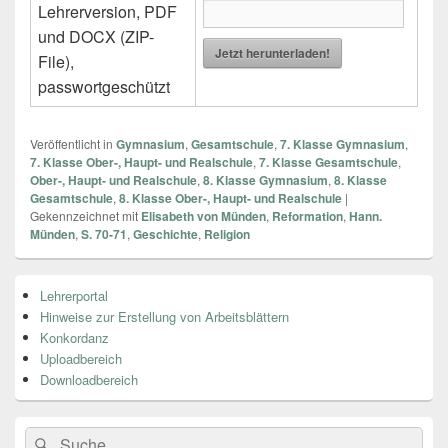
Lehrerversion, PDF
und DOCX (ZIP-
Jetzt herunterladen!
File),
passwortgeschützt
Veröffentlicht in
Gymnasium
,
Gesamtschule
,
7. Klasse Gymnasium
,
7. Klasse Ober-, Haupt- und Realschule
,
7. Klasse Gesamtschule
,
Ober-, Haupt- und Realschule
,
8. Klasse Gymnasium
,
8. Klasse
Gesamtschule
,
8. Klasse Ober-, Haupt- und Realschule
|
Gekennzeichnet mit
Elisabeth von Münden
,
Reformation
,
Hann.
Münden
,
S. 70-71
,
Geschichte
,
Religion
Primärer
Lehrerportal
Seitenleisten
Hinweise zur Erstellung von Arbeitsblättern
Widget-
Bereich
Konkordanz
Uploadbereich
Downloadbereich
Search
Suche