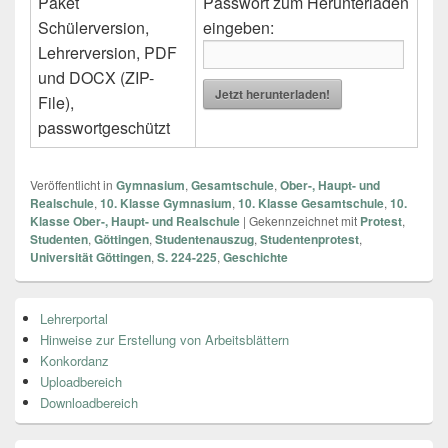
Paket
Passwort zum Herunterladen
Schülerversion,
eingeben:
Lehrerversion, PDF
und DOCX (ZIP-
Jetzt herunterladen!
File),
passwortgeschützt
Veröffentlicht in
Gymnasium
,
Gesamtschule
,
Ober-, Haupt- und
Realschule
,
10. Klasse Gymnasium
,
10. Klasse Gesamtschule
,
10.
Klasse Ober-, Haupt- und Realschule
|
Gekennzeichnet mit
Protest
,
Studenten
,
Göttingen
,
Studentenauszug
,
Studentenprotest
,
Universität Göttingen
,
S. 224-225
,
Geschichte
Primärer
Lehrerportal
Seitenleisten
Hinweise zur Erstellung von Arbeitsblättern
Widget-
Bereich
Konkordanz
Uploadbereich
Downloadbereich