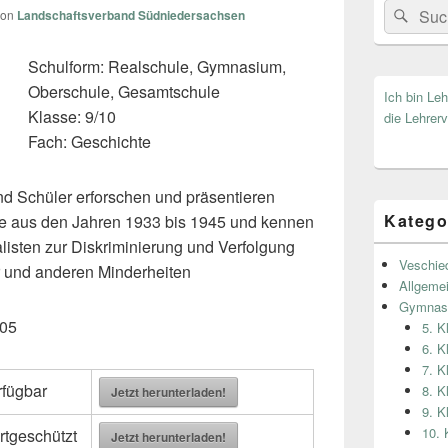
Search
Suc
von
Landschaftsverband Südniedersachsen
for:
Schulform: Realschule, Gymnasium,
Oberschule, Gesamtschule
Ich bin Le
Klasse: 9/10
die Lehrerv
Fach: Geschichte
nd Schüler erforschen und präsentieren
Katego
te aus den Jahren 1933 bis 1945 und kennen
isten zur Diskriminierung und Verfolgung
Veschie
r und anderen Minderheiten
Allgeme
Gymnas
105
5. 
6. 
7. 
rfügbar
8. 
Jetzt herunterladen!
9. 
10.
rtgeschützt
Jetzt herunterladen!