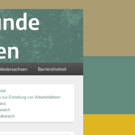
Niedersachsen
Barrierefreiheit
rtal
n
 zur Erstellung von Arbeitsblättern
anz
ereich
dbereich