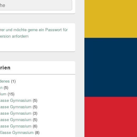
he
hrer und möchte gerne ein Passwort für
ersion anfordern
rien
denes
(1)
in
(5)
ium
(15)
Klasse Gymnasium
(5)
Klasse Gymnasium
(5)
Klasse Gymnasium
(3)
Klasse Gymnasium
(5)
Klasse Gymnasium
(6)
 Klasse Gymnasium
(8)