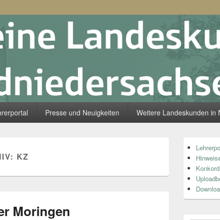
skunde Südniedersachsen
rerportal
Presse und Neuigkeiten
Weitere Landeskunden in 
Primärer
Lehrerpo
Seitenleiste
IV:
KZ
Hinweise
Widget-
Bereich
Konkord
Uploadb
Downloa
er Moringen