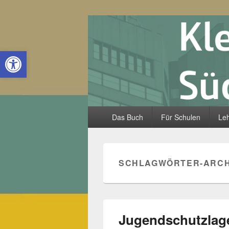
Kleine Lande
Open toolbar
Hauptmenü
Das Buch
Für Schulen
Leh
SCHLAGWÖRTER-ARCH
Jugendschutzlag