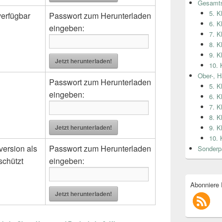
Gesamts
5. K
verfügbar
Passwort zum Herunterladen
6. K
eingeben:
7. K
8. K
9. K
Jetzt herunterladen!
10. 
Ober-, H
Passwort zum Herunterladen
5. K
eingeben:
6. K
7. K
8. K
Jetzt herunterladen!
9. K
10. 
version als
Passwort zum Herunterladen
Sonderp
chützt
eingeben:
Abonniere
Jetzt herunterladen!