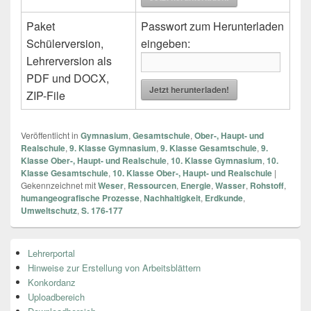
Paket
Passwort zum Herunterladen
Schülerversion,
eingeben:
Lehrerversion als
PDF und DOCX,
Jetzt herunterladen!
ZIP-File
Veröffentlicht in
Gymnasium
,
Gesamtschule
,
Ober-, Haupt- und
Realschule
,
9. Klasse Gymnasium
,
9. Klasse Gesamtschule
,
9.
Klasse Ober-, Haupt- und Realschule
,
10. Klasse Gymnasium
,
10.
Klasse Gesamtschule
,
10. Klasse Ober-, Haupt- und Realschule
|
Gekennzeichnet mit
Weser
,
Ressourcen
,
Energie
,
Wasser
,
Rohstoff
,
humangeografische Prozesse
,
Nachhaltigkeit
,
Erdkunde
,
Umweltschutz
,
S. 176-177
Primärer
Lehrerportal
Seitenleisten
Hinweise zur Erstellung von Arbeitsblättern
Widget-
Bereich
Konkordanz
Uploadbereich