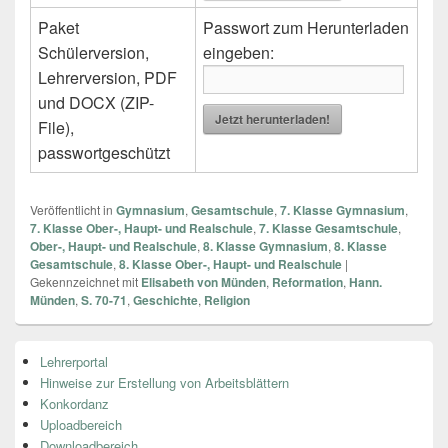
Paket
Passwort zum Herunterladen
Schülerversion,
eingeben:
Lehrerversion, PDF
und DOCX (ZIP-
Jetzt herunterladen!
File),
passwortgeschützt
Veröffentlicht in
Gymnasium
,
Gesamtschule
,
7. Klasse Gymnasium
,
7. Klasse Ober-, Haupt- und Realschule
,
7. Klasse Gesamtschule
,
Ober-, Haupt- und Realschule
,
8. Klasse Gymnasium
,
8. Klasse
Gesamtschule
,
8. Klasse Ober-, Haupt- und Realschule
|
Gekennzeichnet mit
Elisabeth von Münden
,
Reformation
,
Hann.
Münden
,
S. 70-71
,
Geschichte
,
Religion
Primärer
Lehrerportal
Seitenleisten
Hinweise zur Erstellung von Arbeitsblättern
Widget-
Bereich
Konkordanz
Uploadbereich
Downloadbereich