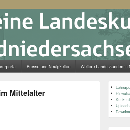
skunde Südniedersachsen
rerportal
Presse und Neuigkeiten
Weitere Landeskunden in 
Primärer
Lehrerpo
Seitenleiste
m Mittelalter
Hinweise
Widget-
Bereich
Konkord
Uploadb
Downloa