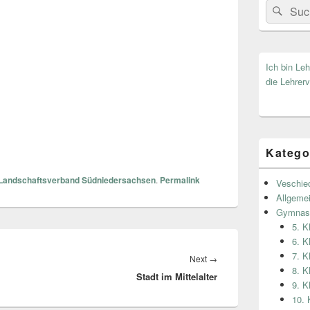
Search
Suc
for:
Ich bin Le
die Lehrerv
Katego
Landschaftsverband Südniedersachsen
.
Permalink
Veschie
Allgeme
Gymnas
5. 
6. 
7. 
Next
→
Next
8. 
Stadt im Mittelalter
post:
9. 
10.