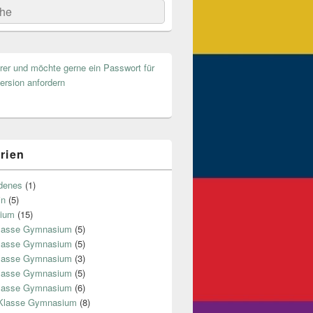
he
hrer und möchte gerne ein Passwort für
ersion anfordern
rien
denes
(1)
in
(5)
ium
(15)
Klasse Gymnasium
(5)
Klasse Gymnasium
(5)
Klasse Gymnasium
(3)
Klasse Gymnasium
(5)
Klasse Gymnasium
(6)
 Klasse Gymnasium
(8)