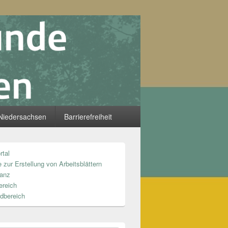
Niedersachsen
Barrierefreiheit
rtal
n
 zur Erstellung von Arbeitsblättern
anz
ereich
dbereich