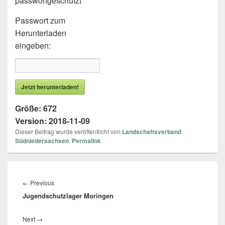
passwortgeschützt
Passwort zum
Herunterladen
eingeben:
Jetzt herunterladen!
Größe:
672
Version:
2018-11-09
Dieser Beitrag wurde veröffentlicht von
Landschaftsverband
Südniedersachsen
.
Permalink
Beitragsnavigation
←
Previous
Previous
Jugendschutzlager Moringen
post:
Next
→
Next