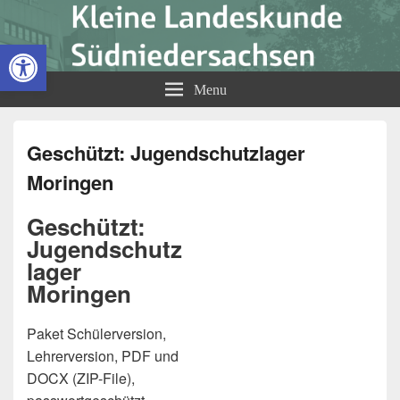
Kleine Landeskunde
Open toolbar
Südniedersachsen
Menu
Geschützt: Jugendschutzlager
Moringen
Geschützt:
Jugendschutz
lager
Moringen
Paket Schülerversion,
Lehrerversion, PDF und
DOCX (ZIP-File),