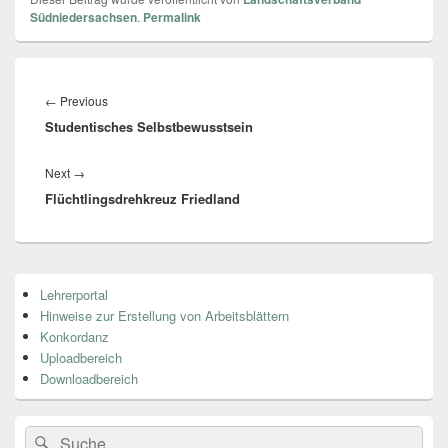
Südniedersachsen
.
Permalink
Beitragsnavigation
←
Previous
Previous
Studentisches Selbstbewusstsein
post:
Next
→
Next
Flüchtlingsdrehkreuz Friedland
post:
Primärer
Lehrerportal
Seitenleisten
Hinweise zur Erstellung von Arbeitsblättern
Widget-
Bereich
Konkordanz
Uploadbereich
Downloadbereich
Search
Suche