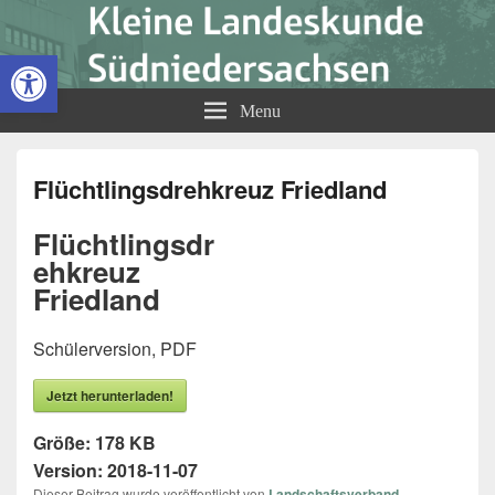
Kleine Landeskunde
Open toolbar
Südniedersachsen
Menu
Flüchtlingsdrehkreuz Friedland
Flüchtlingsdr
ehkreuz
Friedland
Schülerversion, PDF
Jetzt herunterladen!
Größe:
178 KB
Version:
2018-11-07
Dieser Beitrag wurde veröffentlicht von
Landschaftsverband