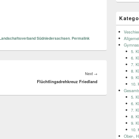
Katego
Veschie
Landschaftsverband Südniedersachsen
.
Permalink
Allgeme
Gymnas
5. 
6. 
7. 
8. 
Next
→
Next
9. 
Flüchtlingsdrehkreuz Friedland
post:
10.
Gesamts
5. K
6. K
7. K
8. K
9. K
10. 
Ober-, H