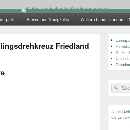
skunde Südniedersachsen
rerportal
Presse und Neuigkeiten
Weitere Landeskunden in 
Primärer
Lehrerpo
Seitenleiste
tlingsdrehkreuz Friedland
Hinweise
Widget-
Bereich
Konkord
Uploadb
Downloa
re
Search
Suc
for:
Ich bin Le
die Lehrerv