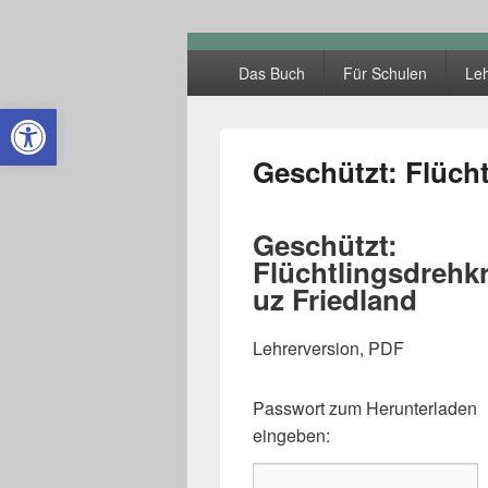
Kleine Lande
Hauptmenü
Das Buch
Für Schulen
Leh
Open toolbar
Geschützt: Flüch
Geschützt:
Flüchtlingsdrehk
uz Friedland
Lehrerversion, PDF
Passwort zum Herunterladen
eingeben: