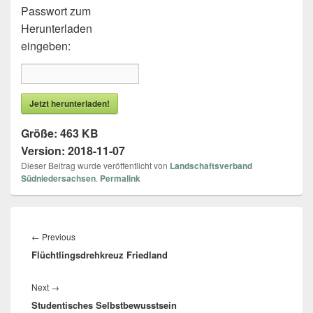
Passwort zum
Herunterladen
eingeben:
Jetzt herunterladen!
Größe:
463 KB
Version:
2018-11-07
Dieser Beitrag wurde veröffentlicht von
Landschaftsverband
Südniedersachsen
.
Permalink
Beitragsnavigation
←
Previous
Previous
Flüchtlingsdrehkreuz Friedland
post:
Next
→
Next
Studentisches Selbstbewusstsein
post: