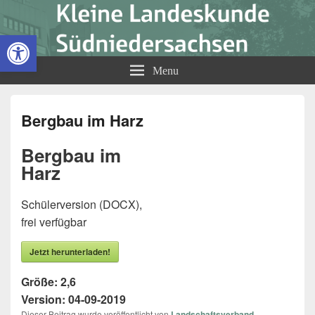
Kleine Landeskunde
Open toolbar
Südniedersachsen
Menu
Bergbau im Harz
Bergbau im
Harz
Schülerversion (DOCX),
frei verfügbar
Jetzt herunterladen!
Größe:
2,6
Version:
04-09-2019
Dieser Beitrag wurde veröffentlicht von
Landschaftsverband