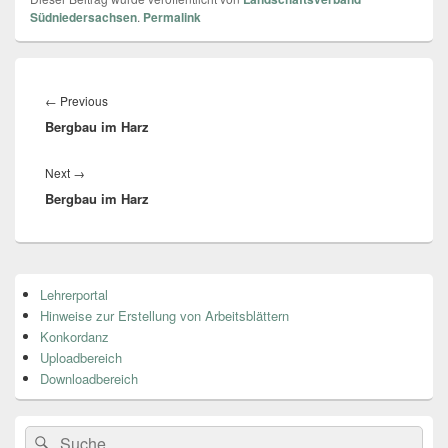
Südniedersachsen
.
Permalink
Beitragsnavigation
←
Previous
Previous
Bergbau im Harz
post:
Next
→
Next
Bergbau im Harz
post:
Primärer
Lehrerportal
Seitenleisten
Hinweise zur Erstellung von Arbeitsblättern
Widget-
Bereich
Konkordanz
Uploadbereich
Downloadbereich
Search
Suche