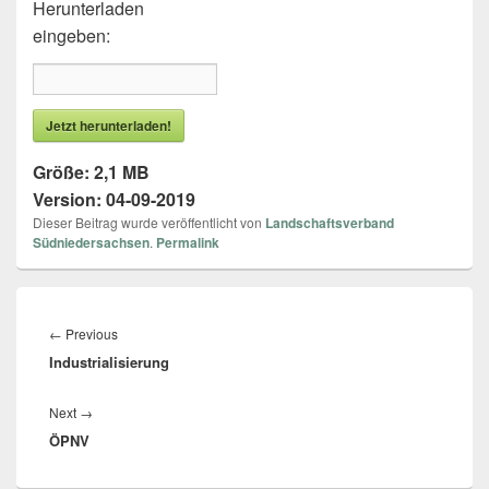
Herunterladen
eingeben:
Jetzt herunterladen!
Größe:
2,1 MB
Version:
04-09-2019
Dieser Beitrag wurde veröffentlicht von
Landschaftsverband
Südniedersachsen
.
Permalink
Beitragsnavigation
←
Previous
Previous
Industrialisierung
post:
Next
→
Next
ÖPNV
post: