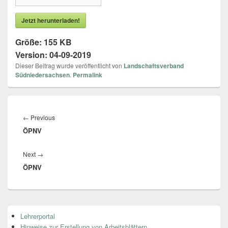
Jetzt herunterladen!
Größe:
155 KB
Version:
04-09-2019
Dieser Beitrag wurde veröffentlicht von
Landschaftsverband
Südniedersachsen
.
Permalink
Beitragsnavigation
←
Previous
Previous
ÖPNV
post:
Next
→
Next
ÖPNV
post:
Primärer
Lehrerportal
Seitenleisten
Hinweise zur Erstellung von Arbeitsblättern