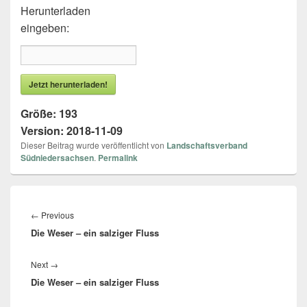
Herunterladen
eingeben:
Jetzt herunterladen!
Größe:
193
Version:
2018-11-09
Dieser Beitrag wurde veröffentlicht von
Landschaftsverband
Südniedersachsen
.
Permalink
Beitragsnavigation
←
Previous
Previous
Die Weser – ein salziger Fluss
post:
Next
→
Next
Die Weser – ein salziger Fluss
post: