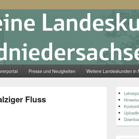
skunde Südniedersachsen
rerportal
Presse und Neuigkeiten
Weitere Landeskunden in 
Primärer
Lehrerpo
Seitenleiste
alziger Fluss
Hinweise
Widget-
Bereich
Konkord
Uploadb
Downloa