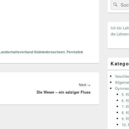
Search
Suc
for:
Ich bin Le
die Lehrerv
Landschaftsverband Südniedersachsen
.
Permalink
Katego
Veschie
Allgeme
Next
→
Next
Gymnas
Die Weser – ein salziger Fluss
post:
5. 
6. 
7. 
8. 
9. 
10.