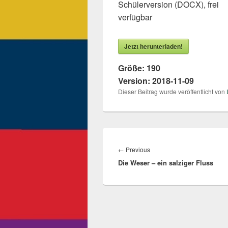
Schülerversion (DOCX), frei
verfügbar
Jetzt herunterladen!
Größe:
190
Version:
2018-11-09
Dieser Beitrag wurde veröffentlicht von
Beitragsnavigation
←
Previous
Previous
Die Weser – ein salziger Fluss
post: