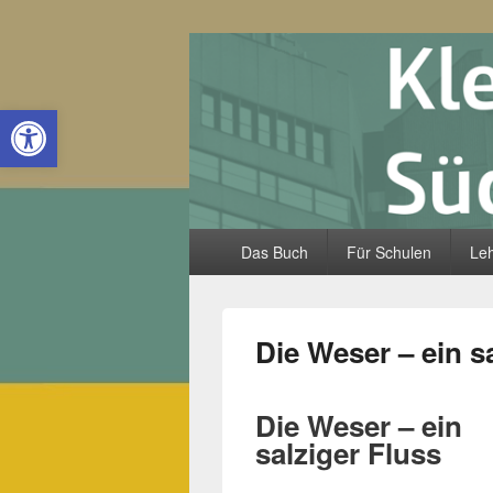
Kleine Lande
Open toolbar
Hauptmenü
Das Buch
Für Schulen
Leh
Die Weser – ein s
Die Weser – ein
salziger Fluss