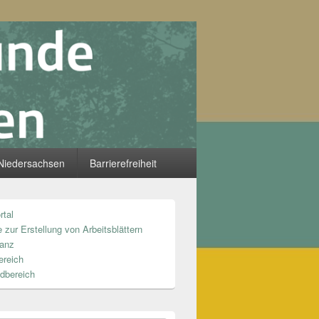
Niedersachsen
Barrierefreiheit
rtal
n
 zur Erstellung von Arbeitsblättern
anz
ereich
dbereich