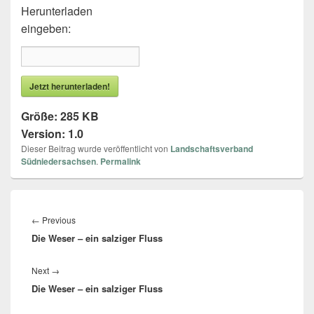
Herunterladen
eingeben:
Jetzt herunterladen!
Größe:
285 KB
Version:
1.0
Dieser Beitrag wurde veröffentlicht von
Landschaftsverband
Südniedersachsen
.
Permalink
Beitragsnavigation
←
Previous
Previous
Die Weser – ein salziger Fluss
post:
Next
→
Next
Die Weser – ein salziger Fluss
post: