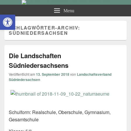
Kleine Landeskunde
Menu
Open toolbar
Südniedersachsen
SCHLAGWÖRTER-ARCHIV:
SÜDNIEDERSACHSEN
Die Landschaften
Südniedersachsens
Veröffentlicht am
13. September 2018
von
Landschaftsverband
Südniedersachsen
Schulform: Realschule, Oberschule, Gymnasium,
Gesamtschule