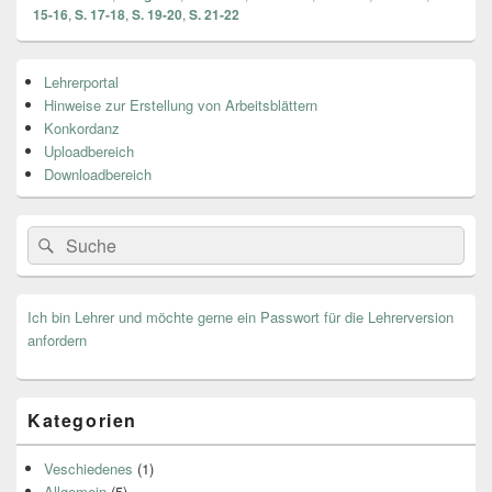
15-16
,
S. 17-18
,
S. 19-20
,
S. 21-22
Primärer
Lehrerportal
Seitenleisten
Hinweise zur Erstellung von Arbeitsblättern
Widget-
Bereich
Konkordanz
Uploadbereich
Downloadbereich
Search
Suche
for:
Ich bin Lehrer und möchte gerne ein Passwort für die Lehrerversion
anfordern
Kategorien
Veschiedenes
(1)
Allgemein
(5)