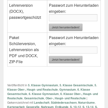
Lehrerversion
Passwort zum Herunterladen
(DOCX),
eingeben:
passwortgeschützt
Jetzt herunterladen!
Paket
Passwort zum Herunterladen
Schülerversion,
eingeben:
Lehrerversion als
PDF und DOCX,
Jetzt herunterladen!
ZIP-File
Veröffentlicht in
5. Klasse Gymnasium
,
5. Klasse Gesamtschule
,
5.
Klasse Ober-, Haupt- und Realschule
,
Gymnasium
,
6. Klasse
Gesamtschule
,
6. Klasse Gymnasium
,
6. Klasse Ober-, Haupt- und
Realschule
,
Gesamtschule
,
Ober-, Haupt- und Realschule
|
Gekennzeichnet mit
Landschaft
,
Südniedersachsen
,
Naturräume
,
Kartenarbeit
,
Geografie
,
Nahraum
,
Erdkunde
,
S. 10-12
,
S. 13-14
,
S.