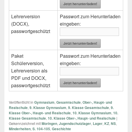
Jetzt herunterladen!
Lehrerversion
Passwort zum Herunterladen
(DOCX),
eingeben:
passwortgeschützt
Jetzt herunterladen!
Paket
Passwort zum Herunterladen
Schülerversion,
eingeben:
Lehrerversion als
PDF und DOCX,
Jetzt herunterladen!
passwortgeschützt
Veröffentlicht in
Gymnasium
,
Gesamtschule
,
Ober-, Haupt- und
Realschule
,
9. Klasse Gymnasium
,
9. Klasse Gesamtschule
,
9.
Klasse Ober-, Haupt- und Realschule
,
10. Klasse Gymnasium
,
10.
Klasse Gesamtschule
,
10. Klasse Ober-, Haupt- und Realschule
|
Gekennzeichnet mit
Moringen
,
Jugendschutzlager
,
Lager
,
KZ
,
NS
,
Minderheiten
,
S. 104-105
,
Geschichte